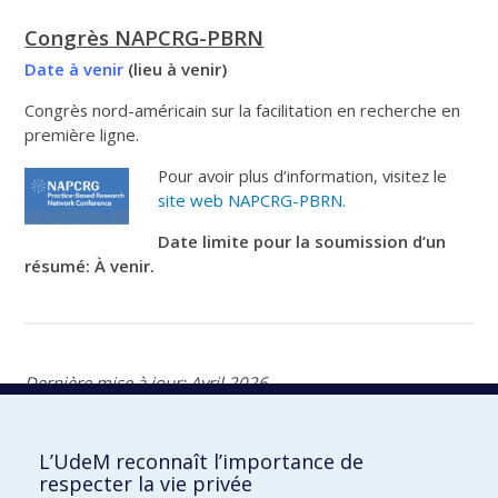
Congrès NAPCRG-PBRN
D
ate à venir
(lieu à venir)
Congrès nord-américain sur la facilitation en recherche en
première ligne.
Pour avoir plus d’information, visitez le
site web NAPCRG-PBRN.
Date limite pour la soumission d’un
résumé: À venir.
Dernière mise à jour: Avril 2026
Rayonnement
L’UdeM reconnaît l’importance de
respecter la vie privée
Congrès à venir