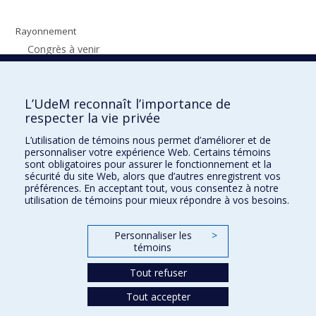
Rayonnement
Congrès à venir
Symposium SPIDER 2025
Le RRSPUM était présent
L’UdeM reconnaît l’importance de
respecter la vie privée
Présentations
L’utilisation de témoins nous permet d’améliorer et de
Publications
personnaliser votre expérience Web. Certains témoins
sont obligatoires pour assurer le fonctionnement et la
Rapports
sécurité du site Web, alors que d’autres enregistrent vos
préférences. En acceptant tout, vous consentez à notre
Articles publiés dans des revues avec comité de pairs
utilisation de témoins pour mieux répondre à vos besoins.
Autres publications
Personnaliser les
>
Balados
témoins
Tout refuser
Tout accepter