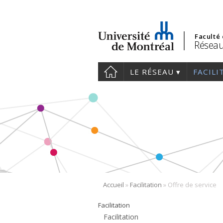
Faculté
Réseau
LE RÉSEAU
FACILI
»
»
Accueil
Facilitation
Offre de service
Facilitation
Facilitation