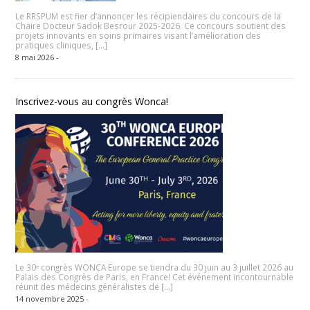
Le RRSPUM est fier d’annoncer les récipiendaires du concours de la
Chaire Docteur Sadok Besrour 2025-2026. Ce concours soutient des
projets innovants en soins primaires visant l’amélioration des
pratiques cliniques, […]
8 mai 2026 -
Inscrivez-vous au congrès Wonca!
Le 30ᵉ congrès WONCA Europe se tiendra du 30 juin au 3 juillet 2026 au
Palais des Congrès de Paris, en France! Cet événement incontournable
réunit des médecins généralistes de […]
14 novembre 2025 -