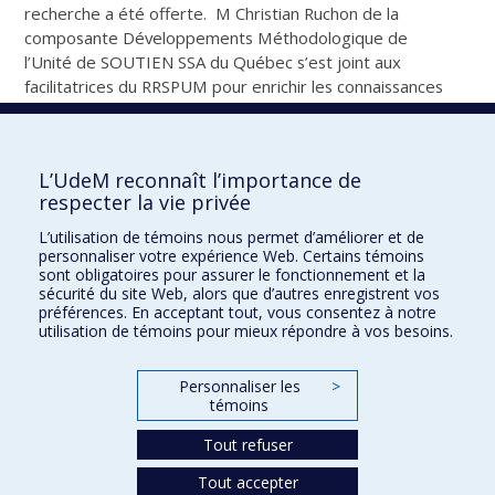
recherche a été offerte. M Christian Ruchon de la
composante Développements Méthodologique de
l’Unité de SOUTIEN SSA du Québec s’est joint aux
facilitatrices du RRSPUM pour enrichir les connaissances
en éthique de la recherche des participants d’une
manière très concrète. Vous pouvez consulter la
présentation visuelle ci-bas.
L’UdeM reconnaît l’importance de
Notez qu’elle se trouve également dans l’onglet
respecter la vie privée
Ressources dans la section Outils et documents utiles
L’utilisation de témoins nous permet d’améliorer et de
accompagnée de divers documents pouvons vous
personnaliser votre expérience Web. Certains témoins
guider dans le dépôt d’une demande en éthique si vous
sont obligatoires pour assurer le fonctionnement et la
sécurité du site Web, alors que d’autres enregistrent vos
désirez en connaitre davantage sur le sujet.
préférences. En acceptant tout, vous consentez à notre
utilisation de témoins pour mieux répondre à vos besoins.
Éthique de la recherche_Déc 2021
Personnaliser les
>
témoins
Tweeter
Partager
Courriel
Tout refuser
Tout accepter